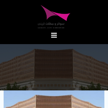
Ski
t
conten