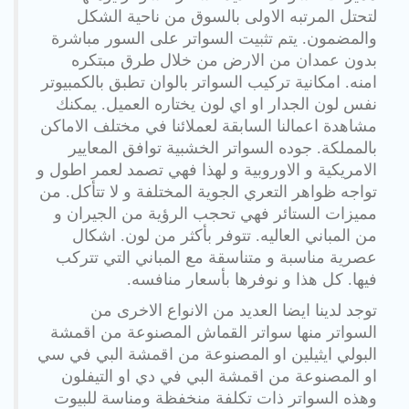
لتحتل المرتبه الاولى بالسوق من ناحية الشكل
والمضمون. يتم تثبيت السواتر على السور مباشرة
بدون عمدان من الارض من خلال طرق مبتكره
امنه. امكانية تركيب السواتر بالوان تطبق بالكمبيوتر
نفس لون الجدار او اي لون يختاره العميل. يمكنك
مشاهدة اعمالنا السابقة لعملائنا في مختلف الاماكن
بالمملكة. جوده السواتر الخشبية توافق المعايير
الامريكية و الاوروبية و لهذا فهي تصمد لعمر اطول و
تواجه ظواهر التعري الجوية المختلفة و لا تتأكل. من
مميزات الستائر فهي تحجب الرؤية من الجيران و
من المباني العاليه. تتوفر بأكثر من لون. اشكال
عصرية مناسبة و متناسقة مع المباني التي تتركب
فيها. كل هذا و نوفرها بأسعار منافسه.
توجد لدينا ايضا العديد من الانواع الاخرى من
السواتر منها سواتر القماش المصنوعة من اقمشة
البولي ايثيلين او المصنوعة من اقمشة البي في سي
او المصنوعة من اقمشة البي في دي او التيفلون
وهذه السواتر ذات تكلفة منخفظة ومناسة للبيوت