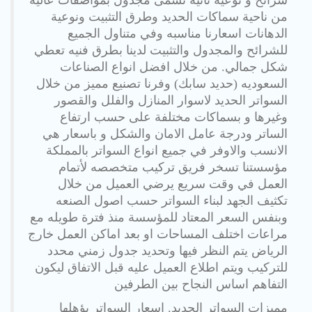
شرائح و نوعية ثانيه تسمى مجدول بمواصفات عالية
من ناحية سماكات الحديد وطرق التثبيت ونوعية
الدهانات اسعارنا مناسبه وفي متناول الجميع
للشرائح والمجدول والتثبيت لدينا بطرق فنيه تعطي
شكل جمالي. من خلال افضل انواع الصناعات
السعوديه (حديد سابك) وفرنا تصنيع مميز من خلال
السواتر الحديد لاسوار المنازل والفلل والقصور
وغيرها و بسماكات مختلفة على حسب ارتفاع
الساتر ودرجة عامل الامان والشكل و باسعار هي
الانسب والاوفر في جميع انواع السواتر بالمملكة
مؤسستنا تسخر فريق تركيب متخصصه لأتمام
العمل في وقت سريع يرضي العميل من خلال
تكثيف الجهد لبناء السواتر حسب اصول الصنعه
وبنفس السعر المعتاد للمؤسسة منذ فترة طويله مع
مراعات اختلف المساحات او بعد اماكن العمل خارج
الرياض يتم النظر فيها وتحديد جدول زمني محدد
للتركيب ويتم اطلاع العميل عليه قبل الاتفاق ليكون
التفاهم اساس النجاح بين الطرفين
مميزات السواتر الحديد. اسعار السواتر يؤهلها