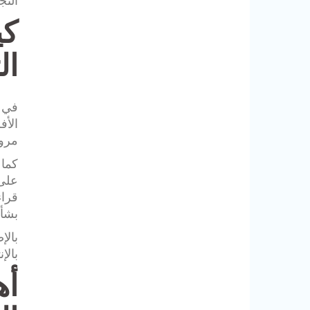
النج
كي
ال
في ع
الأف
مرور
كما 
على 
قراء
بشأن
بالإ
أه