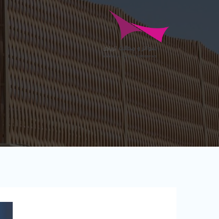
Ski
t
conten