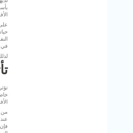
لديه
بأسر
الأف
على 
حيات
النف
في ا
لذلك
تأ
تؤثر
خاصة
الأف
من ج
عندم
فإن 