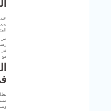
ال
عندم
يجب 
المت
من ا
رسمي
في ا
مع ا
ال
في
تظل 
مسأل
ومست