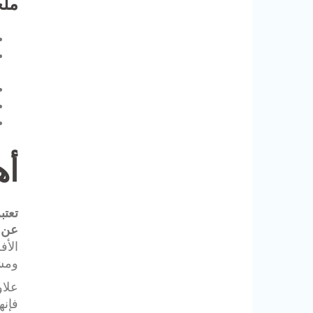
مل
أه
تعتب
عن ا
الأف
ومشا
علاو
فإنه