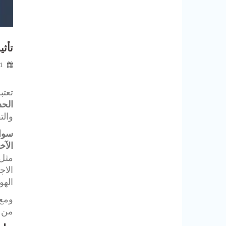
تأثي
1 ديسمبر، 24
تعتب
الحد
والت
سوات
الآخ
مثل 
الاج
الهو
ومع 
من ا