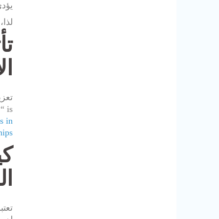
يؤدي
لذا،
تأ
ال
s in
hips
كي
ال
تعتب