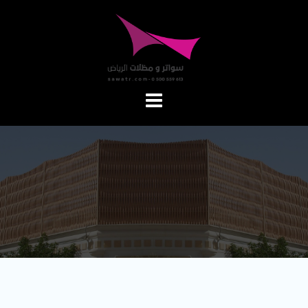
Ski
t
conten