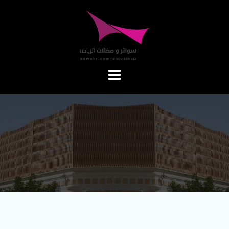
Ski
t
conten