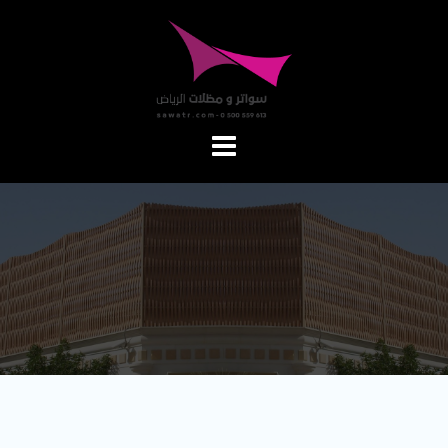
Ski
t
conten