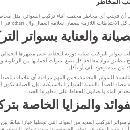
ب المخاطر
أن نتجنب أي مخاطر محتملة أثناء تركيب السواتر، مثل مخاطر
كل الاحتياطات اللازمة لضمان سلامة العمال وال others في الموقع.
صيانة والعناية بسواتر الت
ب سواتر التركيب صيانة دورية للحفاظ على مظهرها الجمالي وض
ح بتطبيق مواد معالجة كل بضع سنوات لحمايتها من الرطوبة 
كد من عدم وجود تلف أو تآكل.
بالنسبة للسواتر المعدنية، فمن المهم مراقبة أي علامات للصدأ 
 مضاد للصدأ. بالنسبة للسواتر البلاستيكية، فإن الصيانة تكون 
خدام الماء والصابون للحفاظ على مظهرها الجيد.
فوائد والمزايا الخاصة بت
 سواتر التركيب العديد من الفوائد التي تجعلها خيارًا شائعًا بي
برز هذه الفوائد هي توفير الخصوصية؛ حيث تساعد السواتر 