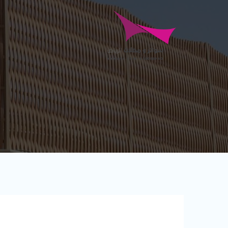
Ski
t
conten