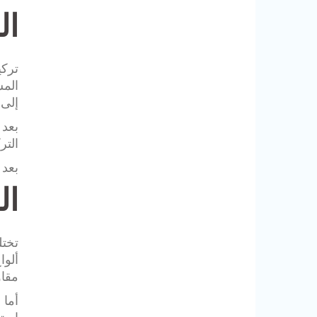
ال
تركي
المس
إلى 
بعد 
التر
بعد 
ال
تختل
ألوا
مقا
أما 