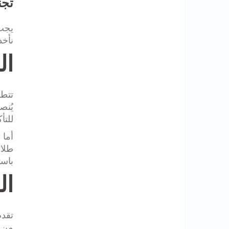
تجن
يجب 
نأخذ 
ال
تتطل
يُنص
للتأ
أما 
طلاء
باست
ال
تقدم
من أ