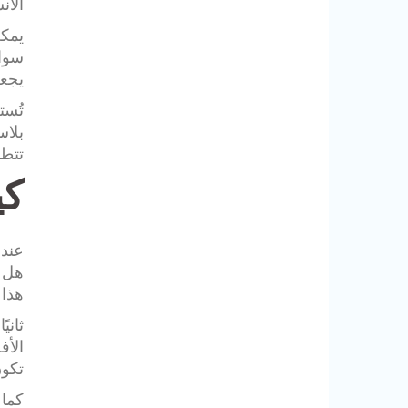
الان
يمكن
سوات
يجعل
تُست
بلاس
تتطل
كي
عند 
هل ا
هذا 
ثاني
الأف
تكون
كما 