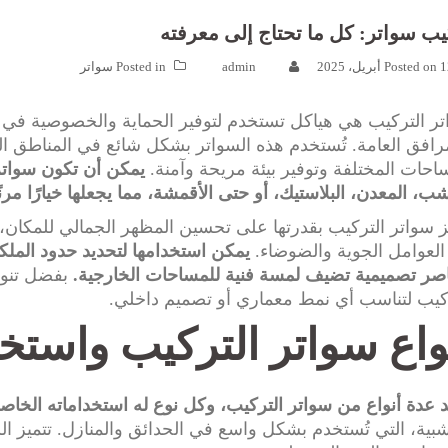
يب سواتر: كل ما تحتاج إلى معرفته
يل، 2025
Posted on
admin
Posted in
سواتر
ر التركيب هي هياكل تستخدم لتوفير الحماية والخصوصية في ا
رافق العامة. تُستخدم هذه السواتر بشكل شائع في المناطق 
احات المختلفة وتوفير بيئة مريحة وآمنة.
يمكن أن تكون سواتر
ب، المعدن، البلاستيك، أو حتى الأقمشة، مما يجعلها خيارًا مرن
ز سواتر التركيب بقدرتها على تحسين المظهر الجمالي للمكان، 
لعوامل الجوية والضوضاء.
يمكن استخدامها لتحديد حدود الملكي
صر تصميمية تضيف لمسة فنية للمساحات الخارجية.
بفضل تنوع
كيب لتناسب أي نمط معماري أو تصميم داخلي.
واع سواتر التركيب واستخد
 عدة أنواع من سواتر التركيب، وكل نوع له استخداماته الخاصة
بية، التي تُستخدم بشكل واسع في الحدائق والمنازل. تتميز ال