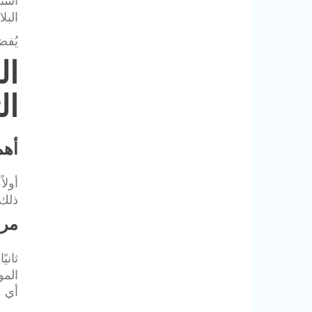
استخ
البل
يُفض
ال
ال
أهم
أولا
ذلك 
مرا
ثاني
المو
أي م