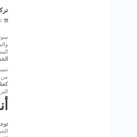
ترك
12 أبر
سوات
والم
المس
الخش
تتمي
من ا
كعنا
التر
أن
توجد
الخش