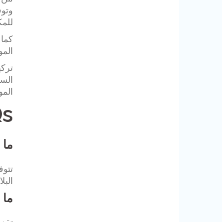
وتوف
للمك
كما 
المو
تركي
السي
المو
s
ما 
تتوف
البل
ما 