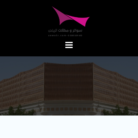
Ski
t
conten