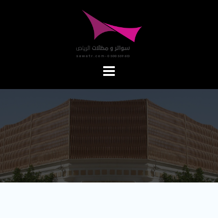
Ski
t
conten