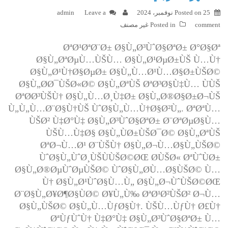
25 نوفمبر، 2024
Posted on
Leave a
admin
comment
Posted in
غير مصنف
ØªØ¹ØªØ¨Ø± Ø§Ù„Ø³ÙˆØ§ØªØ± Ø°Ø§Øª
Ø§Ù„ØªØµÙ…ÙŠÙ… Ø§Ù„Ø¹ØµØ±ÙŠ Ù…Ù†
Ø§Ù„Ø¹Ù†Ø§ØµØ± Ø§Ù„Ù…Ø¹Ù…Ø§Ø±ÙŠØ©
Ø§Ù„Ø­Ø¯ÙŠØ«Ø© Ø§Ù„ØªÙŠ ØªØ³Ø§Ù‡Ù… ÙÙŠ
ØªØ­Ø³ÙŠÙ† Ø§Ù„Ù…Ø¸Ù‡Ø± Ø§Ù„Ø®Ø§Ø±Ø¬ÙŠ
Ù„Ù„Ù…Ø¨Ø§Ù†ÙŠ ÙˆØ§Ù„Ù…Ù†Ø§Ø²Ù„. ØªØªÙ…
ÙŠØ² Ù‡Ø°Ù‡ Ø§Ù„Ø³ÙˆØ§ØªØ± Ø¨ØªØµØ§Ù…
ÙŠÙ…Ù‡Ø§ Ø§Ù„ÙØ±ÙŠØ¯Ø© Ø§Ù„ØªÙŠ
ØªØ¬Ù…Ø¹ Ø¨ÙŠÙ† Ø§Ù„Ø¬Ù…Ø§Ù„ÙŠØ©
ÙˆØ§Ù„ÙˆØ¸ÙŠÙÙŠØ©ØŒ Ø­ÙŠØ« ØªÙˆÙØ±
Ø§Ù„Ø®ØµÙˆØµÙŠØ© ÙˆØ§Ù„Ø­Ù…Ø§ÙŠØ© Ù…
Ù† Ø§Ù„Ø¹ÙˆØ§Ù…Ù„ Ø§Ù„Ø¬ÙˆÙŠØ©ØŒ
Ø¨Ø§Ù„Ø¥Ø¶Ø§ÙØ© Ø¥Ù„Ù‰ ØªØ¹Ø²ÙŠØ² Ø¬Ù…
Ø§Ù„ÙŠØ© Ø§Ù„Ù…ÙƒØ§Ù†. ÙŠÙ…ÙƒÙ† Ø£Ù†
ØªÙƒÙˆÙ† Ù‡Ø°Ù‡ Ø§Ù„Ø³ÙˆØ§ØªØ± Ù…