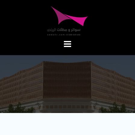
Ski
t
conten