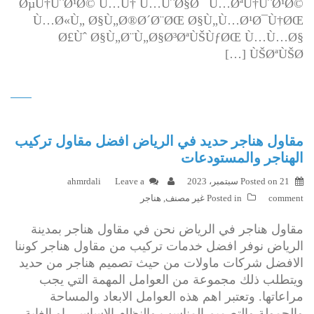
ØµÙ†ÙˆØ¹Ø© Ù…Ù† Ù…ÙˆØ§Ø¯ Ù…ØªÙ†ÙˆØ¹Ø©
Ù…Ø«Ù„ Ø§Ù„Ø®Ø´Ø¨ØŒ Ø§Ù„Ù…Ø¹Ø¯Ù†ØŒ
Ø£Ùˆ Ø§Ù„Ø¨Ù„Ø§Ø³ØªÙŠÙƒØŒ Ù…Ù…Ø§
ÙŠØªÙŠØ­ […]
مقاول هناجر حديد في الرياض افضل مقاول تركيب
الهناجر والمستودعات
21 سبتمبر، 2023
Posted on
Leave a
ahmrdali
comment
Posted in
غير مصنف
,
هناجر
مقاول هناجر في الرياض نحن في مقاول هناجر بمدينة
الرياض نوفر افضل خدمات تركيب من مقاول هناجر كوننا
الافضل شركات ماولات من حيث تصميم هناجر من حديد
ويتطلب ذلك مجموعة من العوامل المهمة التي يجب
مراعاتها. وتعتبر اهم هذه العوامل الابعاد والمساحة
والحمولة والتصميم المناسب والنظام الاساسي او الغاية