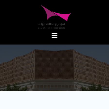
Ski
t
conten