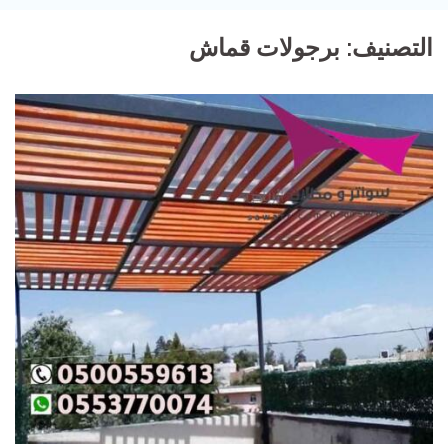
التصنيف:
برجولات قماش