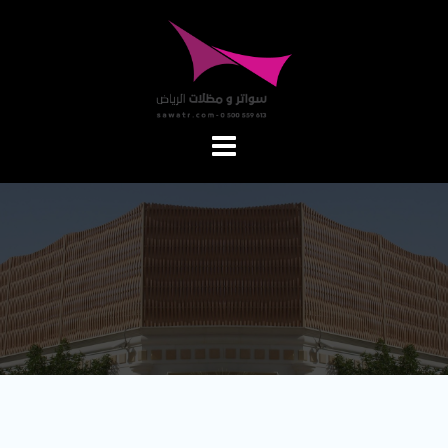
Ski
t
conten