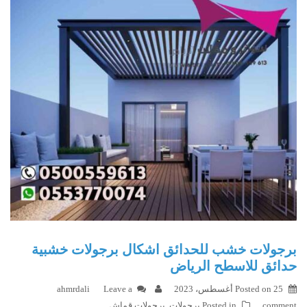
برجولات خشب للحدائق اشكال برجولات خشبية
حدائق للاسطح الرياض
25 أغسطس، 2023
Posted on
Leave a
ahmrdali
comment
Posted in
برجولات
,
برجولات قماش