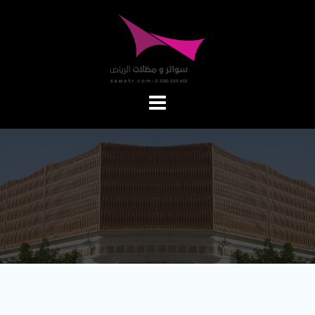
Ski
t
conten